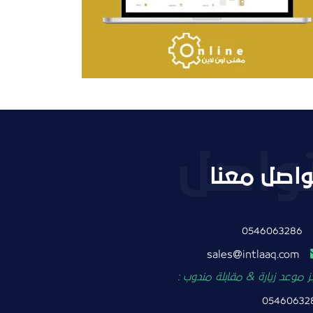
التفاصيل
واصل معنا
0546063286
intlaaq.com
sales
 موعد زيارة & مقابلة مندوب :
05460632