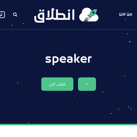
من نحن
تو
speaker
اطلب الان