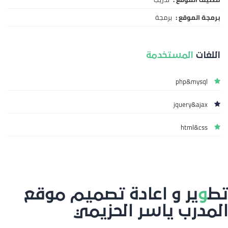
برمجة الموقع :
برمجة
اللغات
المستخدمة
php&mysql
jquery&ajax
html&css
تط
و
ير و اعادة تصميم موقع
المدرب ياسر الحزيمي