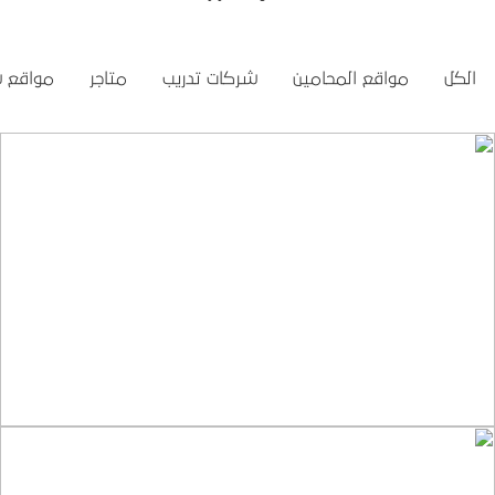
الكل
مواقع المحامين
شركات تدريب
متاجر
مواقع 
تصميم موقع تمكين للتدريب
التفاصيل