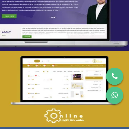
تصميم spring life
التفاصيل
تصميم حراج مهنى
التفاصيل