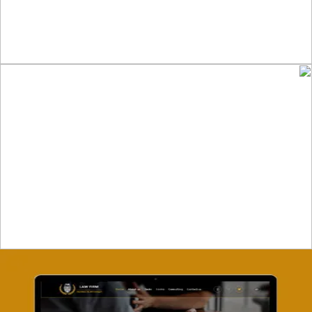
تصميم موقع ماجد بن خثيلة للمحاماة
التفاصيل