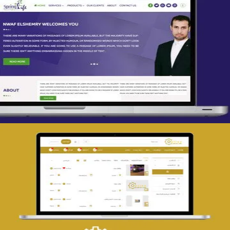
تصميم spring life
التفاصيل
تصميم حراج مهنى
التفاصيل