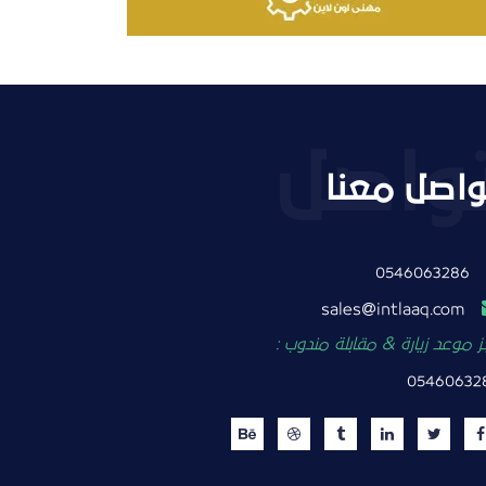
واصل معنا
0546063286
intlaaq.com
sales
 موعد زيارة & مقابلة مندوب :
05460632