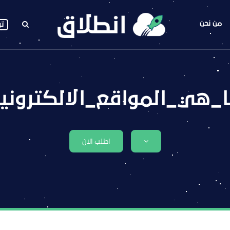
من نحن
تو
_هي_المواقع_الالكتروني
اطلب الان