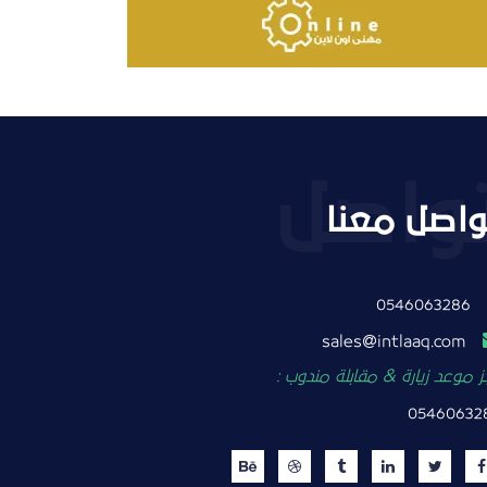
واصل معنا
0546063286
intlaaq.com
sales
 موعد زيارة & مقابلة مندوب :
05460632