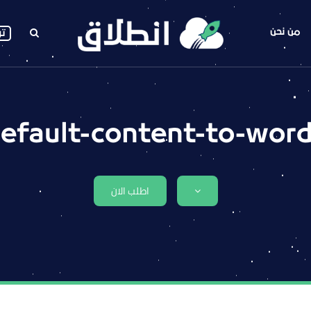
من نحن
تو
efault-content-to-wor
اطلب الان