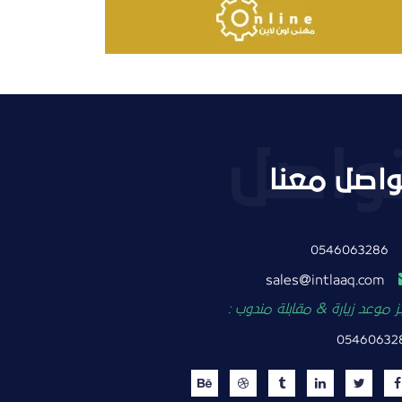
واصل معنا
0546063286
intlaaq.com
sales
 موعد زيارة & مقابلة مندوب :
05460632