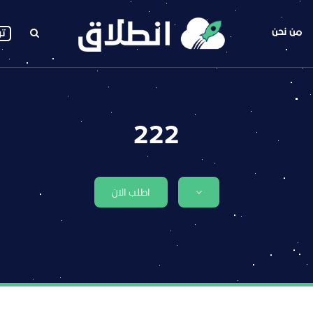
من نحن
تو
222
اطلب الان