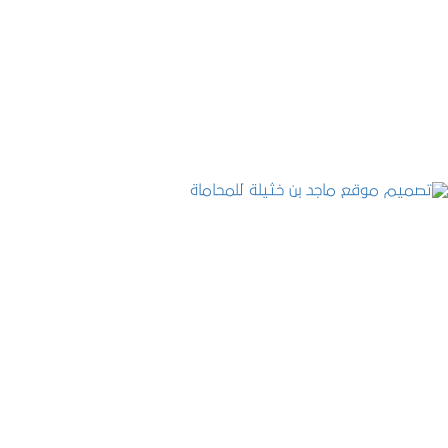
تصميم موقع حجوزات طبية
التفاصيل
تصميم موقع ماجد بن خثيلة للمحاماة
التفاصيل