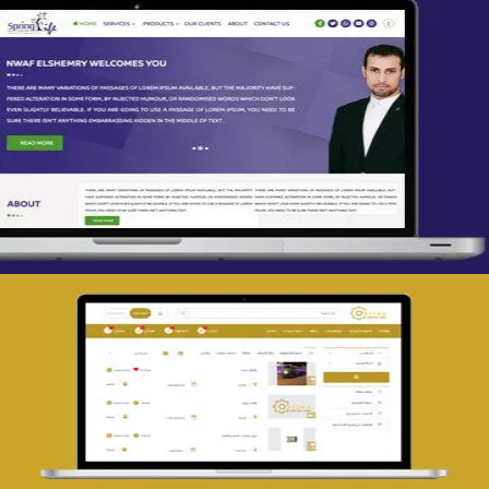
تصميم spring life
التفاصيل
تصميم حراج مهنى
التفاصيل