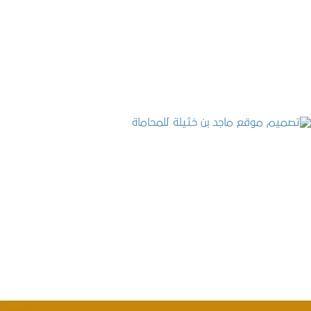
موقع المكتب العربي للاستشارات القانونية
التفاصيل
تصميم موقع ماجد بن خثيلة للمحاماة
التفاصيل