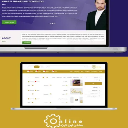
تصميم spring life
التفاصيل
تصميم حراج مهنى
التفاصيل