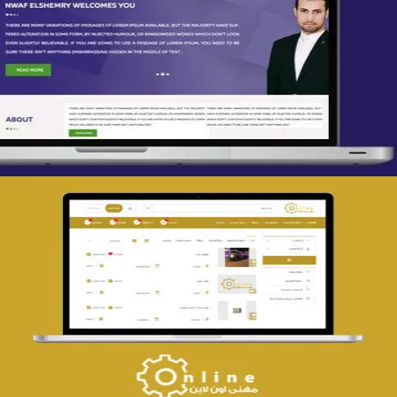
تصميم spring life
التفاصيل
تصميم حراج مهنى
التفاصيل