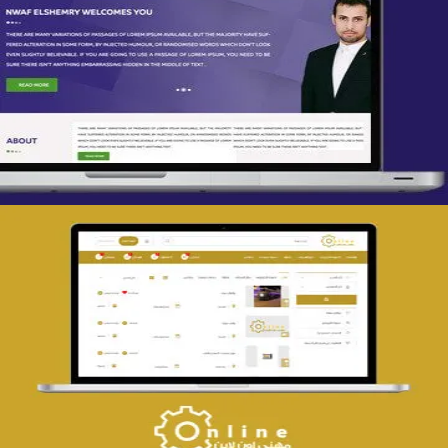
تصميم spring life
التفاصيل
تصميم حراج مهنى
التفاصيل