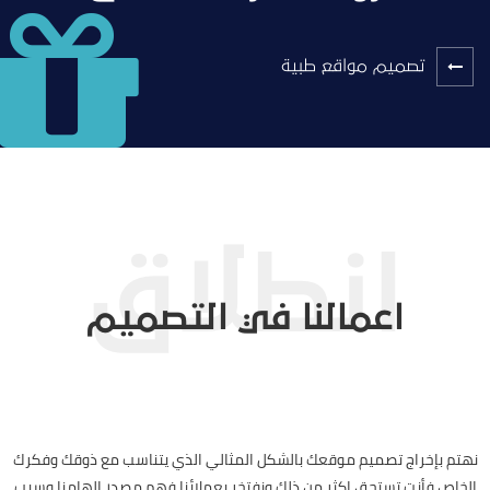
تصميم مواقع طبية
اعمالنا في التصميم
نهتم بإخراج تصميم موقعك بالشكل المثالي الذي يتناسب مع ذوقك وفكرك
الخاص فأنت تستحق اكثر من ذلك ونفتخر بعملائنا فهم مصدر إلهامنا وسبب