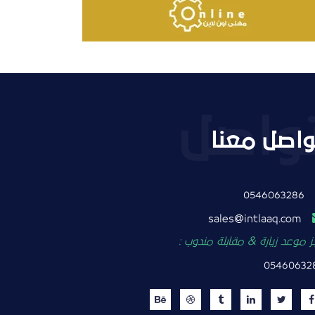
واصل معنا
0546063286
intlaaq.com
sales
 موعد زيارة & مقابلة مندوب :
05460632