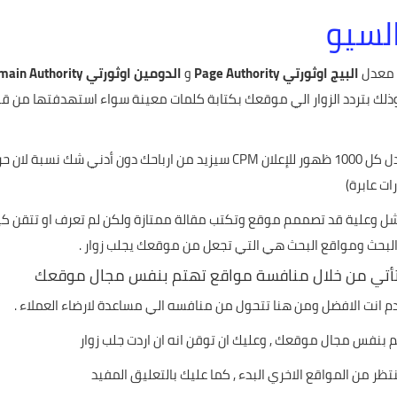
السيو
د معدل
البيج اوثورتي Page Authority
و
الدومين اوثورتي Domain Authority
 بتردد الزوار الي موقعك بكتابة كلمات معينة سواء استهدفتها من قبل
ايضاً لا ننسي معدل نسبة الضغط علي الاعلانات CPC ومعدل كل 1000 ظهور للإعلان M
ات عابرة)
شل وعلية قد تصممم موقع وتكتب مقالة ممتازة ولكن لم تعرف او تتقن كيف 
 البحث ومواقع البحث هي التي تجعل من موقعك يجلب زوار .
وتأتي من خلال منافسة مواقع تهتم بنفس مجال موقعك
م انت الافضل ومن هنا تتحول من منافسه الي مساعدة لارضاء العملاء .
بنفس مجال موقعك , وعليك ان توقن انه ان اردت جلب زوار
ظر من المواقع الاخري البدء , كما عليك بالتعليق المفيد