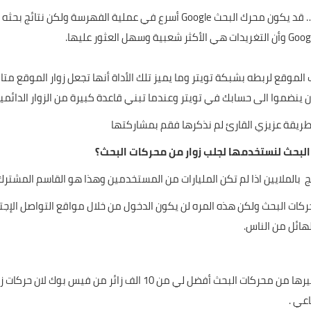
أجمل ما يميز بحث موقع تويتر انه يقدم نتائج بحث وقتية … قد يكون محرك البحث 
الموقع لربطه بشبكة تويتر وما يميز تلك الأداة أنها تجعل زوار الموقع م
نضموا الى حسابك في تويتر وعندما تبني قاعدة كبيرة من الزوار الدائمين
 طريقة عزيزي القارئ لم نذكرها فقم بمشاركتها
 البحث لنستخدمها لجلب زوار من محركات البحث؟
 بالملايين اذا لم تكن المليارات من المستخدمين وهذا هو القاسم المشترك
كات البحث ولكن هذه المره لن يكون الدخول من خلال مواقع التواصل الإج
هائل من الناس.
ببساطه الفائدة هي الحصول علي 1000 زائر من جوجل او غيرها من محرك
عي .