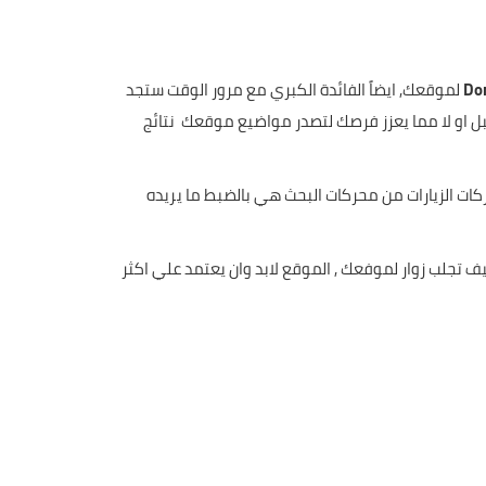
لموقعك, ايضاً الفائدة الكبري مع مرور الوقت ستجد
 او لا مما يعزز فرصك لتصدر مواضيع موقعك نتائج
CP سيزيد من ارباحك دون أدني شك نسبة لان حركات الزيارات من محركات البحث هي بالضبط ما يريده
تجلب زوار لموفعك , الموقع لابد وان يعتمد علي اكثر