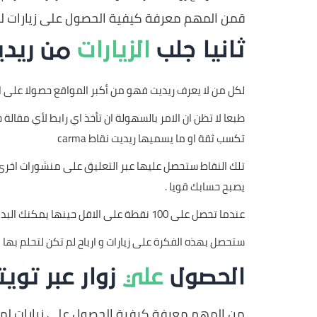
قمن المهم معرفة كيفية الحصول على زيارات 
ثانيا جلب
الزيارات
من ريديت it
لكل من لا يعرف ريديت فهو من أكبر المواقع حصولا على الزيا
طبعا لا تظن ان الامر بالسهولة ان تأخذ اي رابط لأي مقالة 
تكسب ثقة او ما يسميها ريديت نقاط carma
يصبح حسابك قويا .
عندما تحصل على 100 نقطة على الاقل حينها يمكنك البداية بالعمل على نشر روابط موقعك أو المنتج الذي تبيعه عبر اضافته في مكان Subreddit الخاص الذي له علاقة بمحتوى ذلك المقال.
ستحصل بهذه الفكرة على زيارات و ارباح لم تكن لتحلم بها
الحصول
علي
زوار عبر تويت
من المهم معرفة كيفية الحصول على زيارات لمو