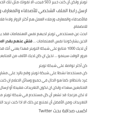
تويتر ولكن أن كنت خبير SEO فيجب الا تفوتك مثل تلك الخطوة … لذا لا تنسى اضافة عنوان الموقع الالكتروني في الملف الشخصي.
ارسل رابط الملف الشخصي للأصدقاء والمعارف 
فالأصدقاء والمعارف وزملاء العمل هم أكثر الزوار ولاءا ف
للانضمام.
ابحث عن مستخدمي تويتر لديهم نفس الاهتمامات فقد يكو
الذين يشاركوننا نفس الاهتمامات …
فتش عنهم بقدر الا
مرور الوقت سينمو … تخيل ان كان لديك الآلاف من المتابعي
كن أكثر تواصلا على شبكة تويتر
كن مستخدما نشطا على شبكة تويتر وقم بالرد على مشاركات
غرد بانتظام: كما هو الحال في جميع وسائل الاعلام ان ك
المتابعين سعداء ولكن ان تكون التغريدات مفيدة أو ارسال ر
لا تكن مزعجا: قد تشعر أن كل مستخدم في شبكة تويتر مه
التغريدات ومن الأفضل أن تمتنع عن ذلك الا اذا كنت تريد ال
اكسب صداقة بحث Twitter