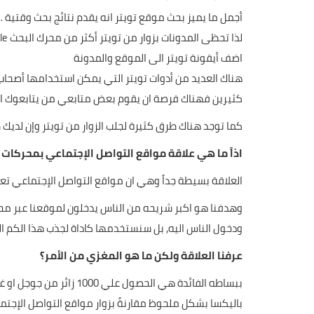
لذا تحظى المدونات بزوار من تويتر أكثر من محرك البحث Google وأن التغريدات هي الأكثر شعبية وسهل العثور عليها.
اضف أيقونة تويتر الى الموقع والمدونة
هناك العديد من أدوات تويتر التي يمكن استخدامها أصحاب 
كثيرين فهناك فرصة ان يقوم بعض متابعي من يتابعوك ان ي
كما توجد هناك طرق كثيرة لجلب الزوار من تويتر وإن لديك
اذاً ما هي علاقة مواقع التواصل الإجتماعي بمحركات
العلاقة بسيطة جداً وهي ان مواقع التواصل الإجتماعي تعج
وهدفنا هو اكبر شريحه من الناس يدخلون لموقعنا عبر محر
ودخول الناس اليه, بل سنستخدمها كاداة لجذب هذا الكم ال
عرفنا العلاقة ولكن ما هو المغزي من الأمر؟
باليكسا بشكل ملحوظ مقارنةً بزوار مواقع التواصل الإجتما