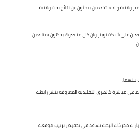
Google أسرع في عملية الفهرسة ولكن نتائج بحثه غير وقتية والمستخدمين يبحثون عن نتائج بحث وقتية …
تابعين على شبكة تويتر وان كان متابعوك يحظون بمتابعين
.
 بينهما.
تماعي مباشرة كالطرق التقليديه المعروفه بنشر رابطك
ات البحث أفضل لي من 10 الف زائر من فيس بوك لان حركات زيارات محركات البحث تساعد في تخفيض ترتيب موقعك