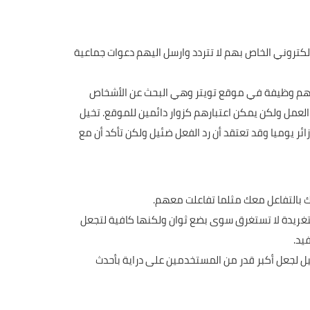
الكتروني الخاص بهم لا تتردد وارسل اليهم دعوات جماعية
 أهم وظيفة في موقع تويتر وهي البحث عن الأشخاص
لعمل ولكن يمكن اعتبارهم كزوار دائمين للموقع. تخيل
 لديك 1000 متابع على شبكة التويتر فهذا يعني أنك قد تصل بشكل يومي ما بين 2-3% منهم كزوار يومين ما يعادل ما بين 20-30 زائر يوميا وقد تعتقد أن رد الفعل ضئيل ولكن تأكد أن مع
ك بالتفاعل معك مثلما تفاعلت معهم.
لتغريدة لا تستغرق سوى بضع ثوان ولكنها كافية لتجعل
يد.
ل لجعل أكبر قدر من المستخدمين على دراية بأحدث