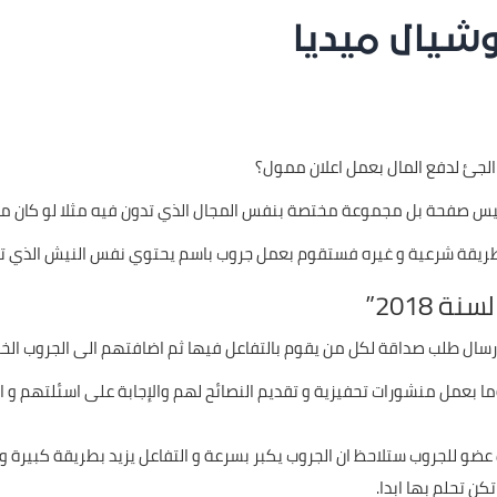
شيال ميديا
الجئ لدفع المال بعمل اعلان ممول؟
ليس صفحة بل مجموعة مختصة بنفس المجال الذي تدون فيه مثلا لو كان 
ين بطريقة شرعية و غيره فستقوم بعمل جروب باسم يحتوي نفس النيش الذي
 2018”
رسال طلب صداقة لكل من يقوم بالتفاعل فيها ثم اضافتهم الى الجروب الخ
بعمل منشورات تحفيزية و تقديم النصائح لهم والإجابة على اسئلتهم و اياك
صل لعدد معين من التفاعل و انا انصح بتجاوز 5 الاف عضو للجروب ستلاحظ ان الجروب يكبر بسرعة و التفاع
كن تحلم بها ابدا.