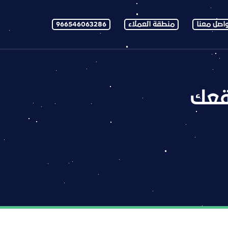
اصل معنا
منطقة العملاء
966546063286
قعك