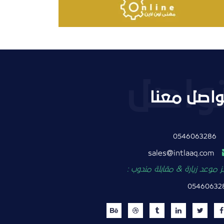
واصل معنا
0546063286
intlaaq.com
sales
 موعد زيارة & مقابلة مندوب :
05460632