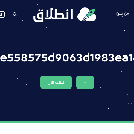
من نحن
تو
1e558575d9063d1983ea1
اطلب الان