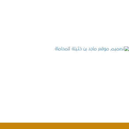
موقع المكتب العربي للاستشارات القانونية
التفاصيل
تصميم موقع ماجد بن خثيلة للمحاماة
التفاصيل