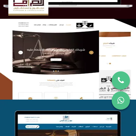
الريس والشعلان للمحاماة
التفاصيل
موقع فواز المبكي للمحاماة