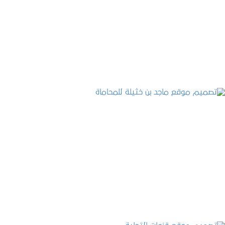
تصميم موقع حجوزات طبية
التفاصيل
تصميم موقع ماجد بن خثيلة للمحاماة
التفاصيل