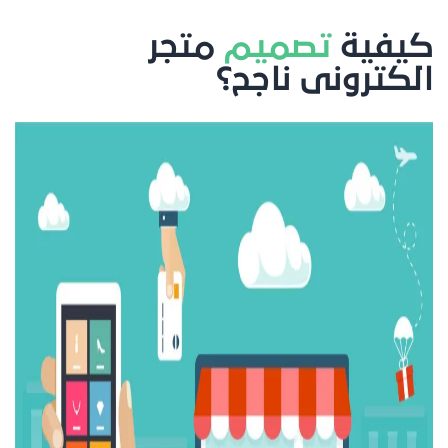
كيفية
تصميم
متجر
الكترونى ناجح؟