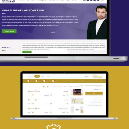
تصميم spring life
التفاصيل
تصميم حراج مهنى
التفاصيل