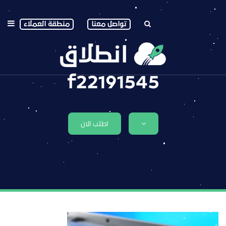
تواصل معنا
منطقة العملاء
f22191545
اطلب الان