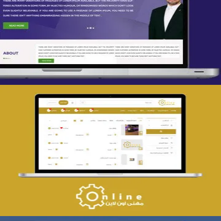
تصميم spring life
التفاصيل
تصميم حراج مهنى
التفاصيل