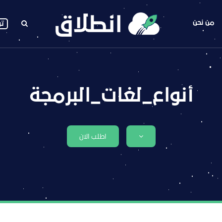
من نحن
تو
أنواع_لغات_البرمجة
اطلب الان