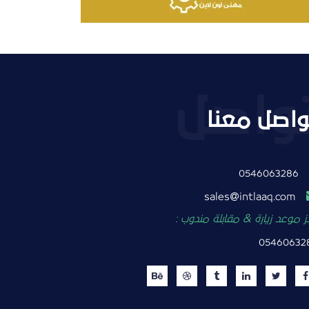
واصل معنا
0546063286
intlaaq.com
sales
 موعد زيارة & مقابلة مندوب :
05460632