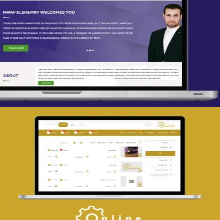
تصميم spring life
التفاصيل
تصميم حراج مهنى
التفاصيل