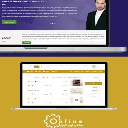
تصميم spring life
التفاصيل
تصميم حراج مهنى
التفاصيل