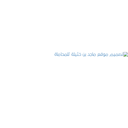
تصميم موقع حجوزات طبية
التفاصيل
تصميم موقع ماجد بن خثيلة للمحاماة
التفاصيل