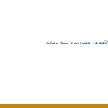
موقع المكتب العربي للاستشارات القانونية
التفاصيل
تصميم موقع ماجد بن خثيلة للمحاماة
التفاصيل