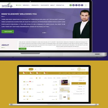
تصميم spring life
التفاصيل
تصميم حراج مهنى
التفاصيل