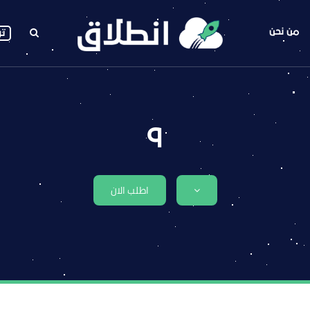
من نحن
تو
q
اطلب الان