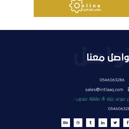
واصل معنا
0546063286
intlaaq.com
sales
 موعد زيارة & مقابلة مندوب :
05460632