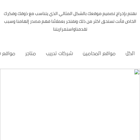
نهتم بإخراج تصميم موقعك بالشكل المثالي الذي يتناسب مع ذوقك وفكرك
الخاص فأنت تستحق اكثر من ذلك ونفتخر بعملائنا فهم مصدر إلهامنا وسبب
تقدمناواستمراريتنا
الكل
مواقع المحامين
شركات تدريب
متاجر
مواقع 
تصميم موقع تمكين للتدريب
التفاصيل