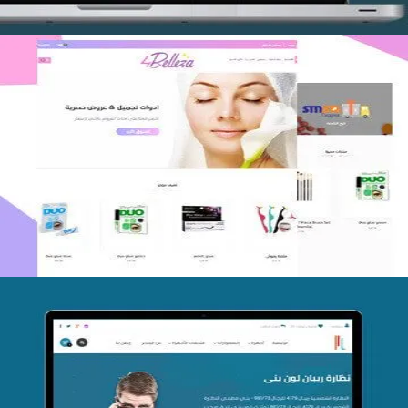
اعادة تصميم متجر فوربليزا
التفاصيل
تصميم متجر اي كير