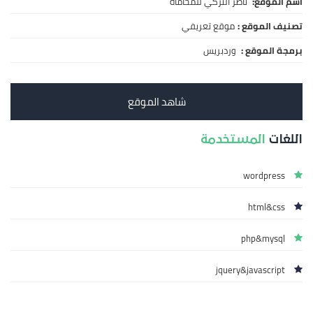
اسم الموقع:
ناصر التركي للمحاماة
تصنيف الموقع :
موقع تعريفي
برمجة الموقع :
وردبريس
شاهد الموقع
اللغات
المستخدمة
wordpress
html&css
php&mysql
jquery&javascript