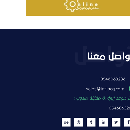
واصل معنا
0546063286
intlaaq.com
sales
 موعد زيارة & مقابلة مندوب :
05460632