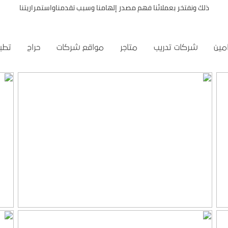
ذلك ونفتخر بعملائنا فهم مصدر إلهامنا وسبب تقدمناواستمراريتنا
مين
شركات تدريب
متاجر
مواقع شركات
حراج
تطبي
موقع المكتب العربي للاستشارات القانونية
التفاصيل