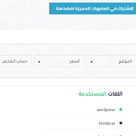
اللغات
المستخدمة
wordpress
html&css