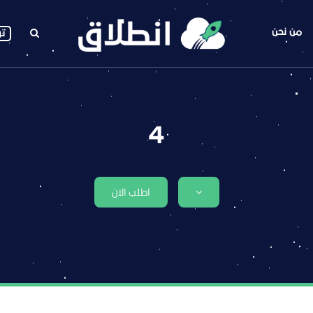
من نحن
تو
4
اطلب الان