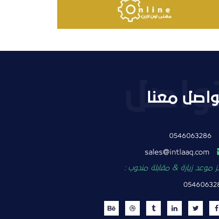
واصل معنا
0546063286
intlaaq.com
sales
 موعد زيارة & مقابلة مندوب :
05460632