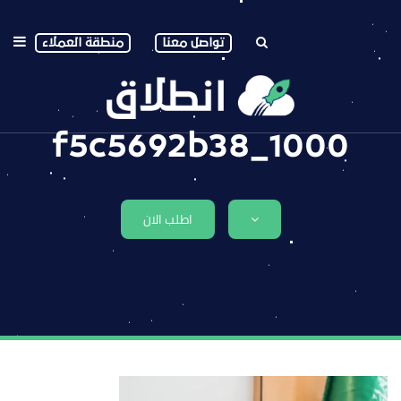
تواصل معنا
منطقة العملاء
1000_f5c5692b38
اطلب الان