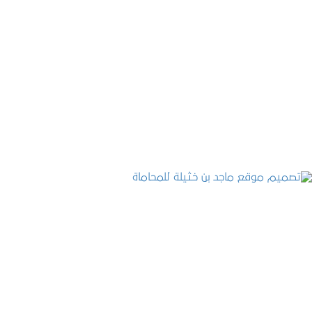
موقع المكتب العربي للاستشارات القانونية
التفاصيل
تصميم موقع ماجد بن خثيلة للمحاماة
التفاصيل