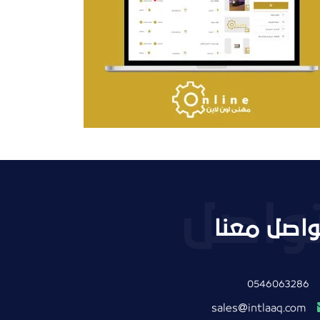
تصميم حراج مهنى
التفاصيل
واصل معنا
0546063286
intlaaq.com
sales