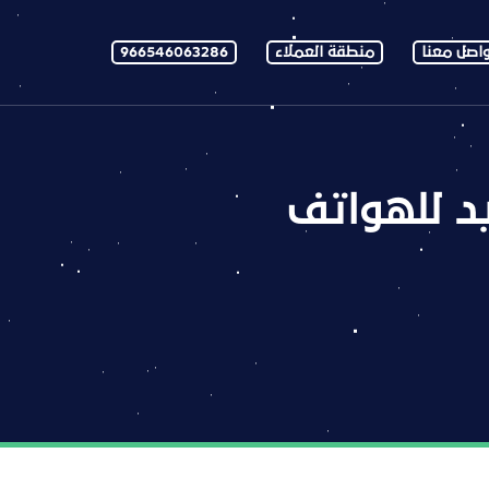
اصل معنا
منطقة العملاء
966546063286
د للهواتف