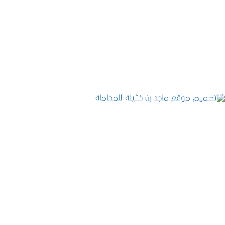
تصميم موقع حجوزات طبية
التفاصيل
تصميم موقع ماجد بن خثيلة للمحاماة
التفاصيل