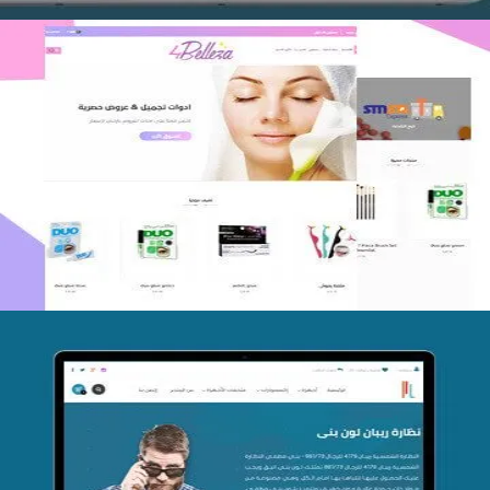
اعادة تصميم متجر فوربليزا
التفاصيل
تصميم متجر اي كير