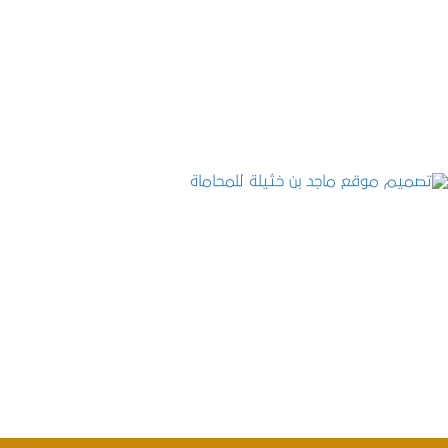
موقع المكتب العربي للاستشارات القانونية
التفاصيل
تصميم موقع ماجد بن خثيلة للمحاماة
التفاصيل