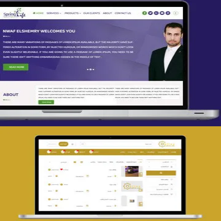
تصميم spring life
التفاصيل
تصميم حراج مهنى
التفاصيل