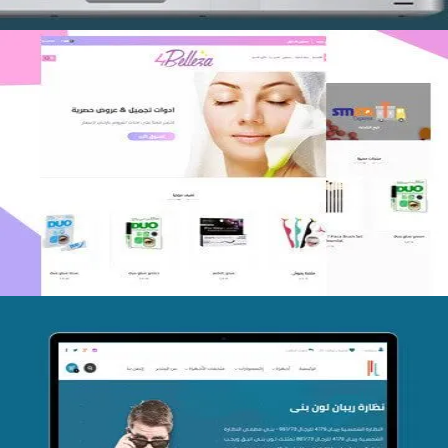
اعادة تصميم متجر فوربليزا
التفاصيل
تصميم متجر اي كير