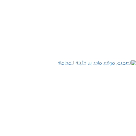
تصميم موقع حجوزات طبية
التفاصيل
تصميم موقع ماجد بن خثيلة للمحاماة
التفاصيل