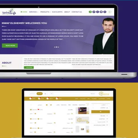
تصميم spring life
التفاصيل
تصميم حراج مهنى
التفاصيل