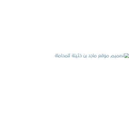
موقع المكتب العربي للاستشارات القانونية
التفاصيل
تصميم موقع ماجد بن خثيلة للمحاماة
التفاصيل