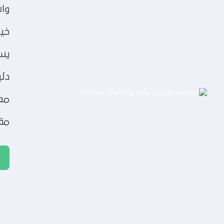
تصميم موقع عطارة أصل الكيف
واس
التفاصيل
خير
يسع
دلي
مع
مقد
تصميم موقع ماجد بن خثيلة للمحاماة
التفاصيل