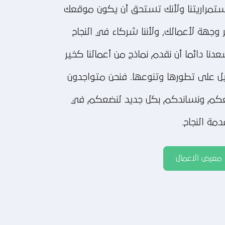
تمراريتنا ولأنك تستحق أن يكون موقعك
 وجهة لأعمالك, ولأننا شركاء في النجاح
دنا دائما أن نقدم نماذج من أعمالنا كخير
ل على تطورها وتنوعها. فنحن متواجدون
كم ونساندكم بكل جديد لنضعكم في
مة النجاح.
معرض الاعمال