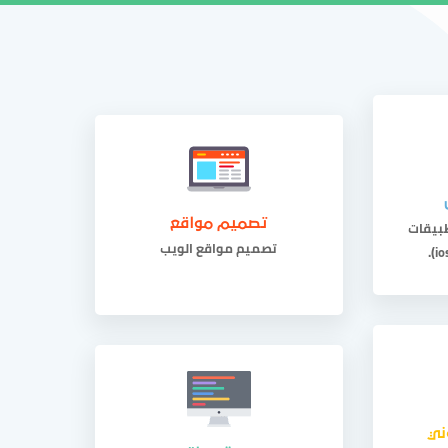
اصل معنا
منطقة العملاء
966546063286
بيقات
تصميم مواقع
تصميم مواقع الويب
ني