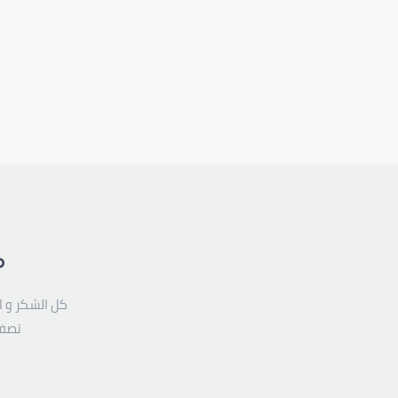
م
كل الشكر و ا
تصفح