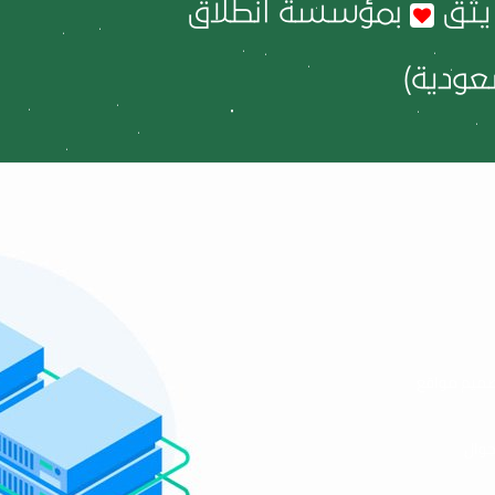
يثق
بمؤسسة انطلاق
ودية)
ميم مواقع
جوال