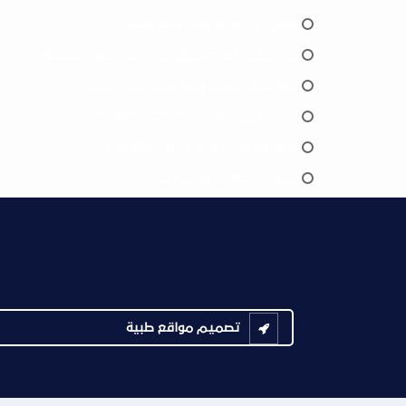
افضل شركة تصميم مواقع سعودية
نحرص علي إخراج خدماتنا في أبهى صورة ممكنة
نوفر خطة واضحة ومدروسة بعناية فائقة
نحرص علي تقديم خدمات مميزه وفريدة
استخدام احدث تقنيات الويب والبرمجة
حماية فائقة ضد الاختراقات
تصميم مواقع طبية