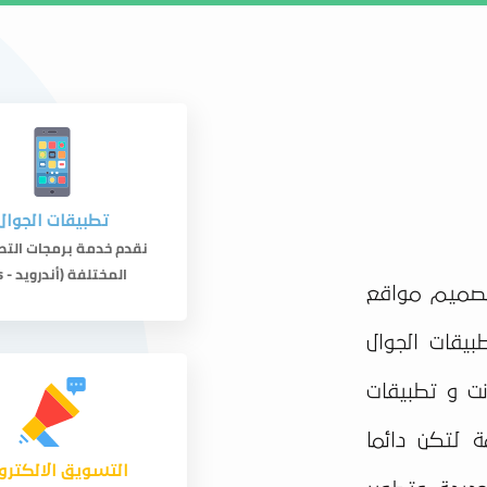
من نحن
تو
تطبيقات الجوال
نقدم خدمة برمجات التط
المختلفة (أندرويد - ios).
صميم مواقع
بيقات الجوال
ت و تطبيقات
ة لتكن دائما
التسويق الالكترو