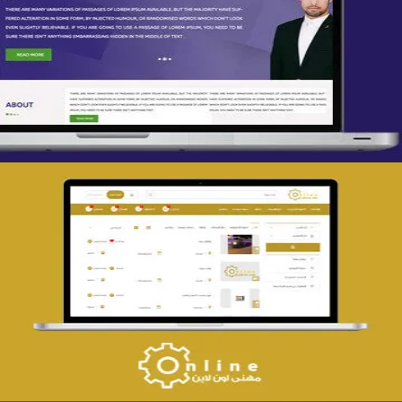
تصميم spring life
التفاصيل
تصميم حراج مهنى
التفاصيل