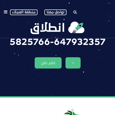
تواصل معنا
منطقة العملاء
5825766-647932357
اطلب الان