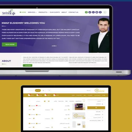
تصميم spring life
التفاصيل
تصميم حراج مهنى
التفاصيل