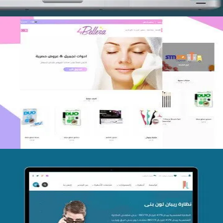
اعادة تصميم متجر فوربليزا
التفاصيل
تصميم متجر اي كير