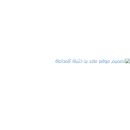
تصميم موقع حجوزات طبية
التفاصيل
تصميم موقع ماجد بن خثيلة للمحاماة
التفاصيل