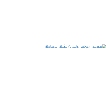
موقع المكتب العربي للاستشارات القانونية
التفاصيل
تصميم موقع ماجد بن خثيلة للمحاماة
التفاصيل