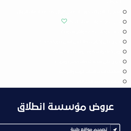
الشركات
تسعى انطلاق لأن تكون رائدة في مجال تصميم تطبيقات الجوال
فريق عمل متواجد من اجلك بكل
افضل شركة تصميم مواقع سعودية
نحرص علي إخراج خدماتنا في أبهى صورة ممكنة
نوفر خطة واضحة ومدروسة بعناية فائقة
نحرص علي تقديم خدمات مميزه وفريدة
استخدام احدث تقنيات الويب والبرمجة
حماية فائقة ضد الاختراقات
عروض مؤسسة انطلاق
تصميم مواقع طبية