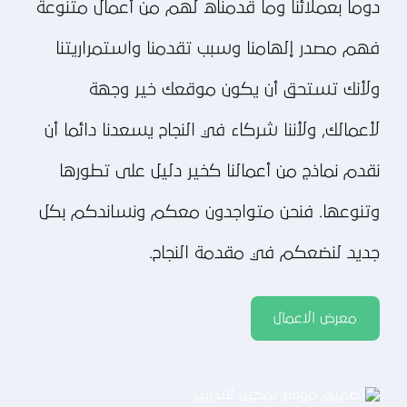
دوما بعملائنا وما قدمناه لهم من أعمال متنوعة
فهم مصدر إلهامنا وسبب تقدمنا واستمراريتنا
ولأنك تستحق أن يكون موقعك خير وجهة
لأعمالك, ولأننا شركاء في النجاح يسعدنا دائما أن
نقدم نماذج من أعمالنا كخير دليل على تطورها
وتنوعها. فنحن متواجدون معكم ونساندكم بكل
جديد لنضعكم في مقدمة النجاح.
معرض الاعمال