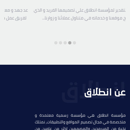
 التقدير لمؤسسة انطلاق علي تصميمها الفريد و الذي
عد جهد و معاناة
فح موقعنا و خدماته في متناول عملائنا و زوارنا...
لفريق عمل مؤس
عن انطلاق
مؤسسة انطلاق هي مؤسسة رسمية معتمدة و
متخصصة في مجال تصميم المواقع والتطبيقات, نمتلك
نخبة من المبرمحين والمصممين اكثر من عامين من