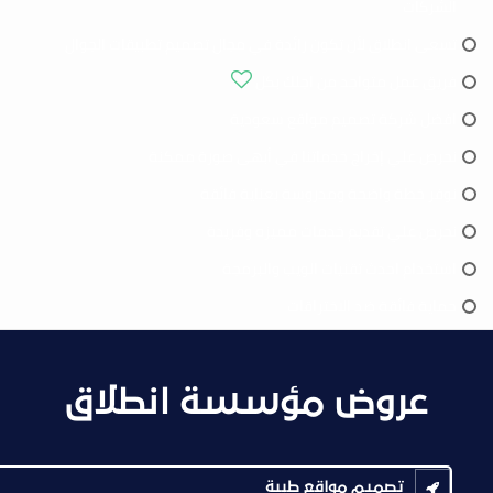
الشركات
تسعى انطلاق لأن تكون رائدة في مجال تصميم تطبيقات الجوال
فريق عمل متواجد من اجلك بكل
افضل شركة تصميم مواقع سعودية
نحرص علي إخراج خدماتنا في أبهى صورة ممكنة
نوفر خطة واضحة ومدروسة بعناية فائقة
نحرص علي تقديم خدمات مميزه وفريدة
استخدام احدث تقنيات الويب والبرمجة
حماية فائقة ضد الاختراقات
عروض مؤسسة انطلاق
تصميم مواقع طبية