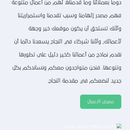
دوما بعملائنا وما قدمناه لهم من أعمال متنوعة
فهم مصدر إلهامنا وسبب تقدمنا واستمراريتنا
ولأنك تستحق أن يكون موقعك خير وجهة
لأعمالك, ولأننا شركاء في النجاح يسعدنا دائما أن
نقدم نماذج من أعمالنا كخير دليل على تطورها
وتنوعها. فنحن متواجدون معكم ونساندكم بكل
جديد لنضعكم في مقدمة النجاح.
معرض الاعمال