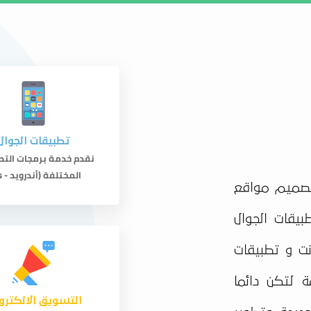
من نحن
تو
تطبيقات الجوال
نقدم خدمة برمجات التط
المختلفة (أندرويد - ios).
صميم مواقع
بيقات الجوال
ت و تطبيقات
ة لتكن دائما
التسويق الالكترو