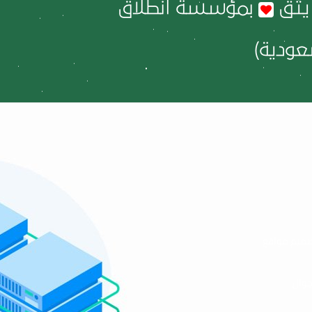
يثق
بمؤسسة انطلاق
ودية)
ميم مواقع
جوال