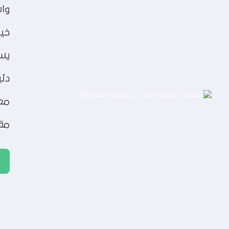
تصميم موقع عطارة أصل الكيف
واس
التفاصيل
خير
يسع
دلي
مع
مقد
تصميم موقع ماجد بن خثيلة للمحاماة
التفاصيل