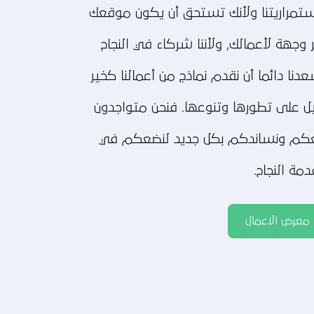
تمراريتنا ولأنك تستحق أن يكون موقعك
 وجهة لأعمالك, ولأننا شركاء في النجاح
دنا دائما أن نقدم نماذج من أعمالنا كخير
ل على تطورها وتنوعها. فنحن متواجدون
كم ونساندكم بكل جديد لنضعكم في
مة النجاح.
معرض الاعمال