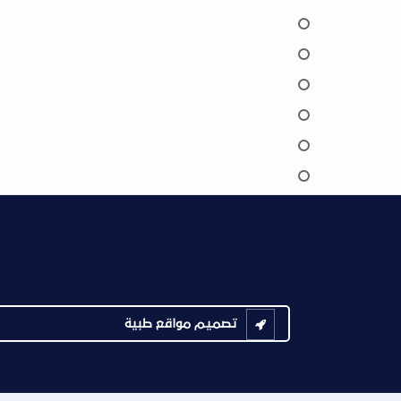
افضل شركة تصميم مواقع سعودية
نحرص علي إخراج خدماتنا في أبهى صورة ممكنة
نوفر خطة واضحة ومدروسة بعناية فائقة
نحرص علي تقديم خدمات مميزه وفريدة
استخدام احدث تقنيات الويب والبرمجة
حماية فائقة ضد الاختراقات
تصميم مواقع طبية