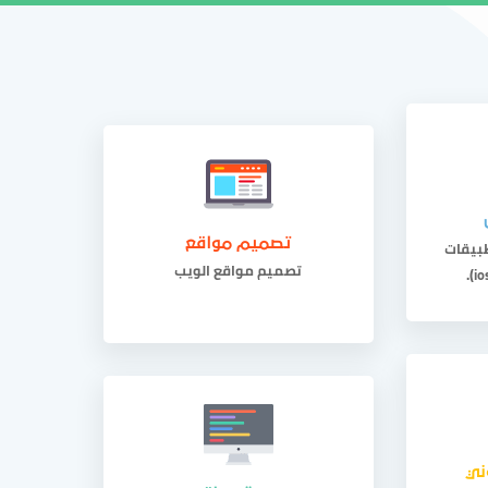
اصل معنا
منطقة العملاء
966546063286
بيقات
تصميم مواقع
تصميم مواقع الويب
ني