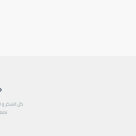
م
كل الشكر و ا
تصفح