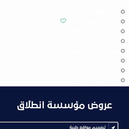
الشركات
تسعى انطلاق لأن تكون رائدة في مجال تصميم تطبيقات الجوال
فريق عمل متواجد من اجلك بكل
افضل شركة تصميم مواقع سعودية
نحرص علي إخراج خدماتنا في أبهى صورة ممكنة
نوفر خطة واضحة ومدروسة بعناية فائقة
نحرص علي تقديم خدمات مميزه وفريدة
استخدام احدث تقنيات الويب والبرمجة
حماية فائقة ضد الاختراقات
عروض مؤسسة انطلاق
تصميم مواقع طبية