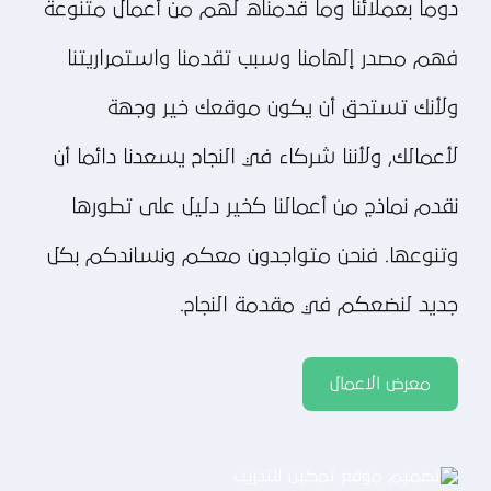
دوما بعملائنا وما قدمناه لهم من أعمال متنوعة
فهم مصدر إلهامنا وسبب تقدمنا واستمراريتنا
ولأنك تستحق أن يكون موقعك خير وجهة
لأعمالك, ولأننا شركاء في النجاح يسعدنا دائما أن
نقدم نماذج من أعمالنا كخير دليل على تطورها
وتنوعها. فنحن متواجدون معكم ونساندكم بكل
جديد لنضعكم في مقدمة النجاح.
معرض الاعمال