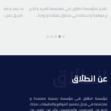
 التقدير لمؤسسة انطلاق علي تصميمها الفريد و الذي
عد جهد و معاناة
فح موقعنا و خدماته في متناول عملائنا و زوارنا...
لفريق عمل مؤس
عن انطلاق
مؤسسة انطلاق هي مؤسسة رسمية معتمدة و
متخصصة في مجال تصميم المواقع والتطبيقات, نمتلك
نخبة من المبرمحين والمصممين اكثر من عامين من