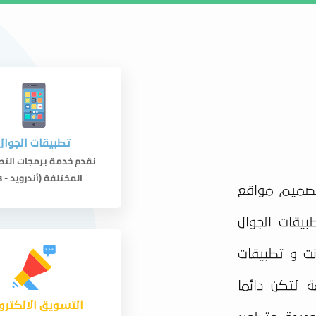
من نحن
تو
تطبيقات الجوال
نقدم خدمة برمجات التط
المختلفة (أندرويد - ios).
صميم مواقع
بيقات الجوال
ت و تطبيقات
ة لتكن دائما
التسويق الالكترو