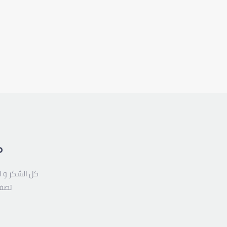
م
كل الشكر و ا
تصفح