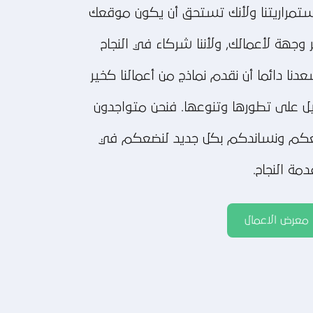
تمراريتنا ولأنك تستحق أن يكون موقعك
 وجهة لأعمالك, ولأننا شركاء في النجاح
دنا دائما أن نقدم نماذج من أعمالنا كخير
ل على تطورها وتنوعها. فنحن متواجدون
كم ونساندكم بكل جديد لنضعكم في
مة النجاح.
معرض الاعمال