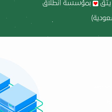
يثق
بمؤسسة انطلاق
ودية)
ميم مواقع
جوال