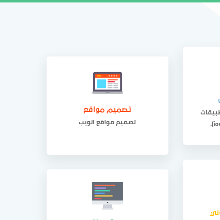
اصل معنا
منطقة العملاء
966546063286
بيقات
تصميم مواقع
تصميم مواقع الويب
ني