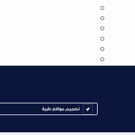
افضل شركة تصميم مواقع سعودية
نحرص علي إخراج خدماتنا في أبهى صورة ممكنة
نوفر خطة واضحة ومدروسة بعناية فائقة
نحرص علي تقديم خدمات مميزه وفريدة
استخدام احدث تقنيات الويب والبرمجة
حماية فائقة ضد الاختراقات
تصميم مواقع طبية