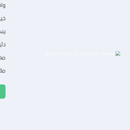
تصميم موقع عطارة أصل الكيف
واس
التفاصيل
خير
يسع
دلي
مع
مقد
تصميم موقع ماجد بن خثيلة للمحاماة
التفاصيل