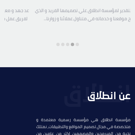
 التقدير لمؤسسة انطلاق علي تصميمها الفريد و الذي
عد جهد و معاناة
فح موقعنا و خدماته في متناول عملائنا و زوارنا...
لفريق عمل مؤس
عن انطلاق
مؤسسة انطلاق هي مؤسسة رسمية معتمدة و
متخصصة في مجال تصميم المواقع والتطبيقات, نمتلك
نخبة من المبرمحين والمصممين اكثر من عامين من