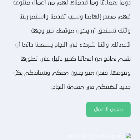
دوما بعملائنا وما قدمناه لهم من أعمال متنوعة
فهم مصدر إلهامنا وسبب تقدمنا واستمراريتنا
ولأنك تستحق أن يكون موقعك خير وجهة
لأعمالك, ولأننا شركاء في النجاح يسعدنا دائما أن
نقدم نماذج من أعمالنا كخير دليل على تطورها
وتنوعها. فنحن متواجدون معكم ونساندكم بكل
جديد لنضعكم في مقدمة النجاح.
معرض الاعمال