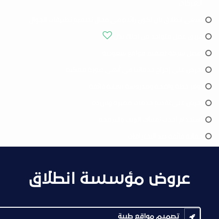
الشركات
تسعى انطلاق لأن تكون رائدة في مجال تصميم تطبيقات الجوال
فريق عمل متواجد من اجلك بكل
افضل شركة تصميم مواقع سعودية
نحرص علي إخراج خدماتنا في أبهى صورة ممكنة
نوفر خطة واضحة ومدروسة بعناية فائقة
نحرص علي تقديم خدمات مميزه وفريدة
استخدام احدث تقنيات الويب والبرمجة
حماية فائقة ضد الاختراقات
عروض مؤسسة انطلاق
تصميم مواقع طبية