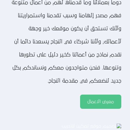
دوما بعملائنا وما قدمناه لهم من أعمال متنوعة
فهم مصدر إلهامنا وسبب تقدمنا واستمراريتنا
ولأنك تستحق أن يكون موقعك خير وجهة
لأعمالك, ولأننا شركاء في النجاح يسعدنا دائما أن
نقدم نماذج من أعمالنا كخير دليل على تطورها
وتنوعها. فنحن متواجدون معكم ونساندكم بكل
جديد لنضعكم في مقدمة النجاح.
معرض الاعمال