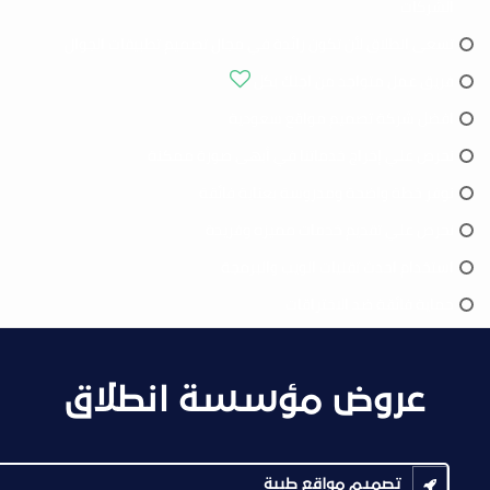
الشركات
تسعى انطلاق لأن تكون رائدة في مجال تصميم تطبيقات الجوال
فريق عمل متواجد من اجلك بكل
افضل شركة تصميم مواقع سعودية
نحرص علي إخراج خدماتنا في أبهى صورة ممكنة
نوفر خطة واضحة ومدروسة بعناية فائقة
نحرص علي تقديم خدمات مميزه وفريدة
استخدام احدث تقنيات الويب والبرمجة
حماية فائقة ضد الاختراقات
عروض مؤسسة انطلاق
تصميم مواقع طبية