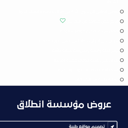
الشركات
تسعى انطلاق لأن تكون رائدة في مجال تصميم تطبيقات الجوال
فريق عمل متواجد من اجلك بكل
افضل شركة تصميم مواقع سعودية
نحرص علي إخراج خدماتنا في أبهى صورة ممكنة
نوفر خطة واضحة ومدروسة بعناية فائقة
نحرص علي تقديم خدمات مميزه وفريدة
استخدام احدث تقنيات الويب والبرمجة
حماية فائقة ضد الاختراقات
عروض مؤسسة انطلاق
تصميم مواقع طبية