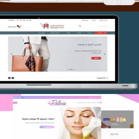
تصميم متجر متاجركم
التفاصيل
اعادة تصميم متجر فوربليزا